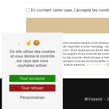
En cochant cette case, j'accepte les condi
** Les données personnelles communiquées sont nécessaire
traitants dans le seul but de répondre à votre message.
lesfeeschouettes@gmail.com. Vous disposez de droits d’accès
Ce site utilise des cookies
d’introduire une réclamation auprès d’une autorité de cont
et vous donne le contrôle
Gaussens 33520 Bruges ou par courrier électronique à l'a
sur ceux que vous
de prise de contact puis pendant la durée de prescription l
téléphonique, disponible à cette adresse:
Bloctel.gouv.fr
. 
souhaitez activer
Tout accepter
Tout refuser
Personnaliser
©
Vistalid
- 2