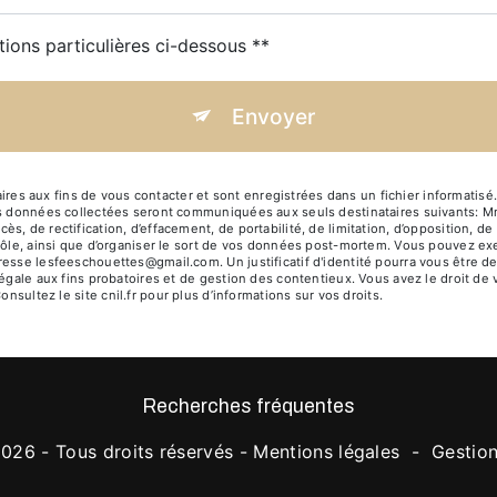
tions particulières ci-dessous **
Envoyer
s aux fins de vous contacter et sont enregistrées dans un fichier informatisé
 Les données collectées seront communiquées aux seuls destinataires suivants
, de rectification, d’effacement, de portabilité, de limitation, d’opposition, d
rôle, ainsi que d’organiser le sort de vos données post-mortem. Vous pouvez exer
dresse lesfeeschouettes@gmail.com. Un justificatif d'identité pourra vous êtr
égale aux fins probatoires et de gestion des contentieux. Vous avez le droit de 
Consultez le site cnil.fr pour plus d’informations sur vos droits.
Recherches fréquentes
026 - Tous droits réservés -
Mentions légales
-
Gestio