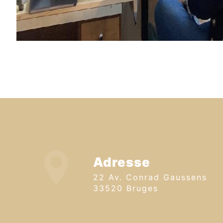
Adresse
22 Av. Conrad Gaussens
33520 Bruges