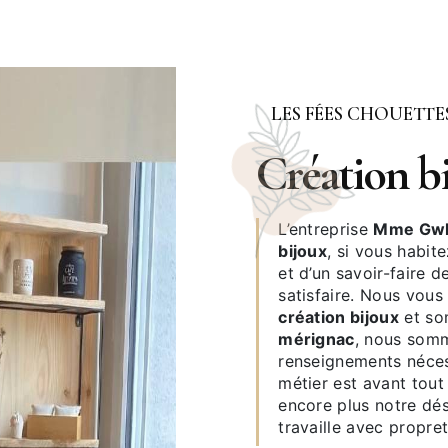
LES FÉES CHOUETTE
création 
L’entreprise
Mme Gwl
bijoux
, si vous habit
et d’un savoir-faire 
satisfaire. Nous vou
création bijoux
et som
mérignac
, nous somm
renseignements néces
métier est avant tout
encore plus notre dési
travaille avec propret