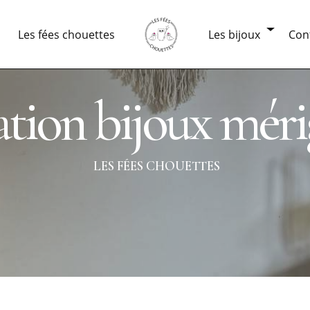
Les fées chouettes
Les bijoux
Con
éation bijoux mér
LES FÉES CHOUETTES