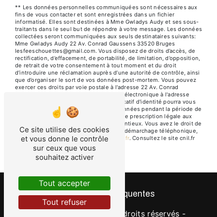
** Les données personnelles communiquées sont nécessaires aux
fins de vous contacter et sont enregistrées dans un fichier
informatisé. Elles sont destinées à Mme Gwladys Audy et ses sous-
traitants dans le seul but de répondre à votre message. Les données
collectées seront communiquées aux seuls destinataires suivants:
Mme Gwladys Audy 22 Av. Conrad Gaussens 33520 Bruges
lesfeeschouettes@gmail.com. Vous disposez de droits d’accès, de
rectification, d’effacement, de portabilité, de limitation, d’opposition,
de retrait de votre consentement à tout moment et du droit
d’introduire une réclamation auprès d’une autorité de contrôle, ainsi
que d’organiser le sort de vos données post-mortem. Vous pouvez
exercer ces droits par voie postale à l'adresse 22 Av. Conrad
Gaussens 33520 Bruges ou par courrier électronique à l'adresse
lesfeeschouettes@gmail.com. Un justificatif d'identité pourra vous
être demandé. Nous conservons vos données pendant la période de
prise de contact puis pendant la durée de prescription légale aux
fins probatoires et de gestion des contentieux. Vous avez le droit de
Ce site utilise des cookies
vous inscrire sur la liste d'opposition au démarchage téléphonique,
et vous donne le contrôle
disponible à cette adresse:
Bloctel.gouv.fr
. Consultez le site cnil.fr
pour plus d’informations sur vos droits.
sur ceux que vous
souhaitez activer
Tout accepter
Recherches fréquentes
Tout refuser
©
Vistalid
- 2026 - Tous droits réservés -