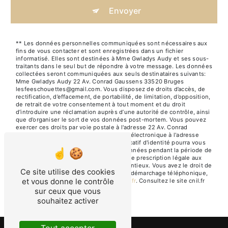
Envoyer
** Les données personnelles communiquées sont nécessaires aux
fins de vous contacter et sont enregistrées dans un fichier
informatisé. Elles sont destinées à Mme Gwladys Audy et ses sous-
traitants dans le seul but de répondre à votre message. Les données
collectées seront communiquées aux seuls destinataires suivants:
Mme Gwladys Audy 22 Av. Conrad Gaussens 33520 Bruges
lesfeeschouettes@gmail.com. Vous disposez de droits d’accès, de
rectification, d’effacement, de portabilité, de limitation, d’opposition,
de retrait de votre consentement à tout moment et du droit
d’introduire une réclamation auprès d’une autorité de contrôle, ainsi
que d’organiser le sort de vos données post-mortem. Vous pouvez
exercer ces droits par voie postale à l'adresse 22 Av. Conrad
Gaussens 33520 Bruges ou par courrier électronique à l'adresse
lesfeeschouettes@gmail.com. Un justificatif d'identité pourra vous
être demandé. Nous conservons vos données pendant la période de
prise de contact puis pendant la durée de prescription légale aux
fins probatoires et de gestion des contentieux. Vous avez le droit de
Ce site utilise des cookies
vous inscrire sur la liste d'opposition au démarchage téléphonique,
et vous donne le contrôle
disponible à cette adresse:
Bloctel.gouv.fr
. Consultez le site cnil.fr
pour plus d’informations sur vos droits.
sur ceux que vous
souhaitez activer