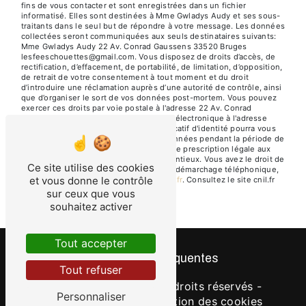
fins de vous contacter et sont enregistrées dans un fichier
informatisé. Elles sont destinées à Mme Gwladys Audy et ses sous-
traitants dans le seul but de répondre à votre message. Les données
collectées seront communiquées aux seuls destinataires suivants:
Mme Gwladys Audy 22 Av. Conrad Gaussens 33520 Bruges
lesfeeschouettes@gmail.com. Vous disposez de droits d’accès, de
rectification, d’effacement, de portabilité, de limitation, d’opposition,
de retrait de votre consentement à tout moment et du droit
d’introduire une réclamation auprès d’une autorité de contrôle, ainsi
que d’organiser le sort de vos données post-mortem. Vous pouvez
exercer ces droits par voie postale à l'adresse 22 Av. Conrad
Gaussens 33520 Bruges ou par courrier électronique à l'adresse
lesfeeschouettes@gmail.com. Un justificatif d'identité pourra vous
être demandé. Nous conservons vos données pendant la période de
prise de contact puis pendant la durée de prescription légale aux
fins probatoires et de gestion des contentieux. Vous avez le droit de
Ce site utilise des cookies
vous inscrire sur la liste d'opposition au démarchage téléphonique,
et vous donne le contrôle
disponible à cette adresse:
Bloctel.gouv.fr
. Consultez le site cnil.fr
pour plus d’informations sur vos droits.
sur ceux que vous
souhaitez activer
Tout accepter
Recherches fréquentes
Tout refuser
©
Vistalid
- 2026 - Tous droits réservés -
Personnaliser
Mentions légales
-
Gestion des cookies